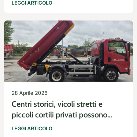
LEGGI ARTICOLO
28 Aprile 2026
Centri storici, vicoli stretti e
piccoli cortili privati possono
diventare una sfida logistica
LEGGI ARTICOLO
quando si tratta di gestire le