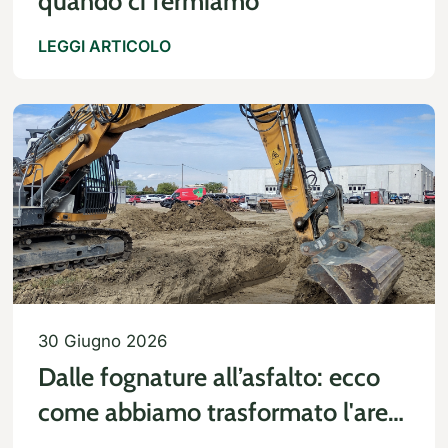
quando ci fermiamo
LEGGI ARTICOLO
30 Giugno 2026
Dalle fognature all’asfalto: ecco
come abbiamo trasformato l'area
di Artic Seals