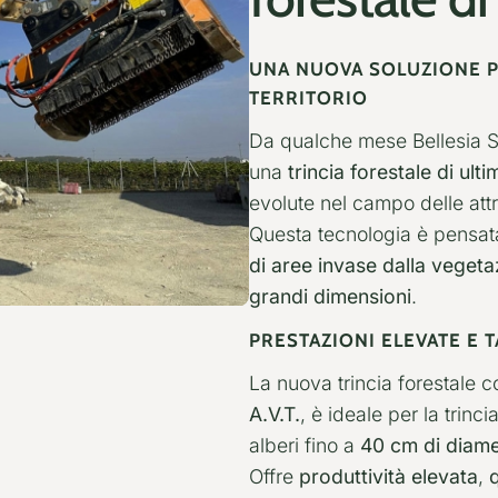
UNA NUOVA SOLUZIONE P
TERRITORIO
Da qualche mese Bellesia S
una
trincia forestale di ul
evolute nel campo delle att
Questa tecnologia è pensat
di aree invase dalla veget
grandi dimensioni
.
PRESTAZIONI ELEVATE E T
La nuova trincia forestale 
A.V.T.
, è ideale per la trinc
alberi fino a
40 cm di diam
Offre
produttività elevata
,
q