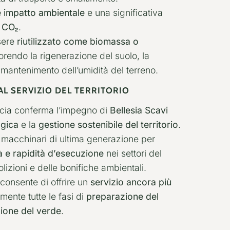
 impatto ambientale
e una significativa
i CO₂
.
ssere
riutilizzato come biomassa o
vorendo la rigenerazione del suolo, la
l mantenimento dell’umidità del terreno.
AL SERVIZIO DEL TERRITORIO
incia conferma l’impegno di
Bellesia Scavi
ogica
e la
gestione sostenibile del territorio
.
n macchinari di ultima generazione per
ità e rapidità d’esecuzione
nei settori del
izioni e delle bonifiche ambientali.
consente di offrire un
servizio ancora più
mente tutte le fasi di
preparazione del
zione del verde
.