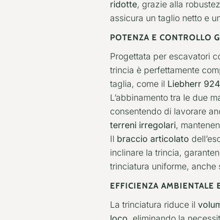
ridotte
, grazie alla robustez
assicura un taglio netto e u
POTENZA E CONTROLLO GR
Progettata per escavatori c
trincia è perfettamente co
taglia, come il
Liebherr 924
L’abbinamento tra le due 
consentendo di lavorare an
terreni irregolari
, mantenen
Il
braccio articolato
dell’esc
inclinare la trincia, garant
trinciatura uniforme, anche
EFFICIENZA AMBIENTALE 
La trinciatura riduce il
volum
loco
, eliminando la necessi