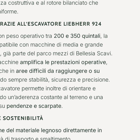
za costruttiva e al rotore bilanciato che
niforme.
AZIE ALL’ESCAVATORE LIEBHERR 924
on peso operativo tra
200 e 350 quintali
, la
mpatibile con macchine di media e grande
, già parte del parco mezzi di Bellesia Scavi.
macchine
amplifica le prestazioni operative
,
che in
aree difficili da raggiungere o su
do sempre stabilità, sicurezza e precisione.
avatore permette inoltre di orientare e
endo un’aderenza costante al terreno e una
 su
pendenze e scarpate
.
E SOSTENIBILITÀ
e del materiale legnoso direttamente in
tà di trasporto e smaltimento.